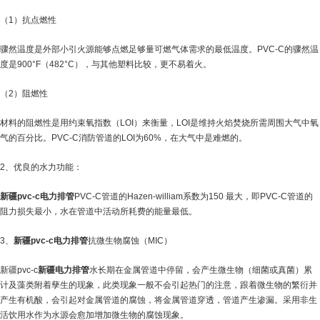
（1）抗点燃性
骤然温度是外部小引火源能够点燃足够量可燃气体需求的最低温度。PVC-C的骤然温
度是900°F（482°C），与其他塑料比较，更不易着火。
（2）阻燃性
材料的阻燃性是用约束氧指数（LOI）来衡量，LOI是维持火焰焚烧所需周围大气中氧
气的百分比。PVC-C消防管道的LOI为60%，在大气中是难燃的。
2、优良的水力功能：
新疆pvc-c电力排管
PVC-C管道的Hazen-william系数为150 最大，即PVC-C管道的
阻力损失最小，水在管道中活动所耗费的能量最低。
3、
新疆pvc-c电力排管
抗微生物腐蚀（MIC）
新疆pvc-c
新疆电力排管
水长期在金属管道中停留，会产生微生物（细菌或真菌）累
计及藻类附着孳生的现象，此类现象一般不会引起热门的注意，跟着微生物的繁衍并
产生有机酸，会引起对金属管道的腐蚀，将金属管道穿透，管道产生渗漏。采用非生
活饮用水作为水源会愈加增加微生物的腐蚀现象。