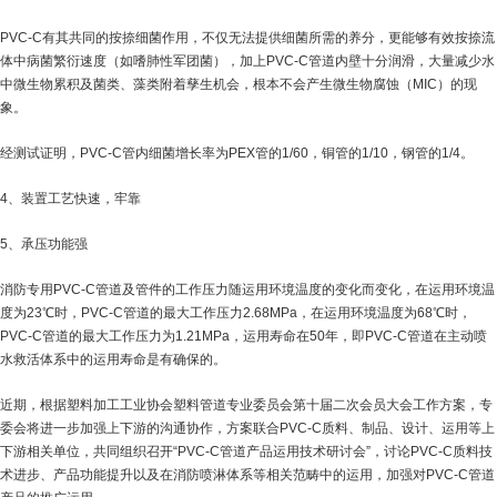
PVC-C有其共同的按捺细菌作用，不仅无法提供细菌所需的养分，更能够有效按捺流
体中病菌繁衍速度（如嗜肺性军团菌），加上PVC-C管道内壁十分润滑，大量减少水
中微生物累积及菌类、藻类附着孳生机会，根本不会产生微生物腐蚀（MIC）的现
象。
经测试证明，PVC-C管内细菌增长率为PEX管的1/60，铜管的1/10，钢管的1/4。
4、装置工艺快速，牢靠
5、承压功能强
消防专用PVC-C管道及管件的工作压力随运用环境温度的变化而变化，在运用环境温
度为23℃时，PVC-C管道的最大工作压力2.68MPa，在运用环境温度为68℃时，
PVC-C管道的最大工作压力为1.21MPa，运用寿命在50年，即PVC-C管道在主动喷
水救活体系中的运用寿命是有确保的。
近期，根据塑料加工工业协会塑料管道专业委员会第十届二次会员大会工作方案，专
委会将进一步加强上下游的沟通协作，方案联合PVC-C质料、制品、设计、运用等上
下游相关单位，共同组织召开“PVC-C管道产品运用技术研讨会”，讨论PVC-C质料技
术进步、产品功能提升以及在消防喷淋体系等相关范畴中的运用，加强对PVC-C管道