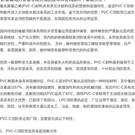
氯化聚氯乙烯(PVC-C)材料具有承压才能和优异的焚烧和发烟特性，促进PVC-C管材
和配件进入主动喷水救活体系的工业市场。鉴于其共同的优势，PVC-C消防管已成为
美国等发达消防范畴的不贰挑选。在我国也有杰出的运用远景。
国内传统的修建消防体系用给水管普遍运用是镀锌钢管。镀锌钢管的严重缺点是内壁
容易锈蚀，当产生火警时，管内的的铁锈易阻塞消防体系中的喷头，从而使其救活功
能打折扣，严重时或许封死喷头。 另外，镀锌钢管需加工螺纹管材壁厚增加、自严
重、装置困难等。因而，镀锌钢管有被塑料管替代的内在要求。
然而一般塑料管大多易燃，并容易被失火时的高温所熔化。PVC-C材料最初被用于工
业、冷热水管道体系。但其优异的阻燃、耐热、高强度等特质，十分契合消防需求。
PVC树脂本身具有阻燃特征，PVC-C是对PVC氯化后得到的一种特别材料，其中氯的
含量超过67%。具有极强的阻燃性、耐腐蚀性和杰出的机械功能，而且PVC-C具有杰
出的耐热功能，其耐热功能比PVC提高了40℃。因而PVC-C管材用于主动喷水救活体
系具有巨大优势，已获得了美国UL、LPC消防署的必定，广泛运用于酒店、酒店、旅
馆、医院、住宅和商用大厦以及化工、冶金、电镀，制药腐蚀性液体的运送处理等。
PVC-C消防管运用广阔，首要因为其以下特性：
1、PVC-C消防管道具有超强耐火性