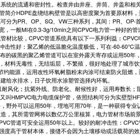
水系统的流通和密封性。检查井由井座、井筒、井盖和相
管简介HDPE盘绕结构壁管是以高密度聚为首要原材料，
分为PR、OP、SQ、VW三种系列，其间：PR、OP-
一般MI在0.3-3g/10min之间CPVC电力管一种
管材比较，CPVC管道系统具有以下一系列利益：CPV
冲击性好：聚乙烯的低温脆化温度极低，可在-60-60℃
匀分布的碳黑的聚乙烯管道可以在室外露天寄存或运用50年
剂，材料无毒性，无结垢层，不繁殖，很好地处理了城市
，节约能源，运用改性环氧树脂粉末内涂可结束防火阻燃
修建给水排水，日子饮用水涂塑管选择内环氧。
风化；抗紫外线、防老化、耐候性好，运用寿数长；阻
，又叫HMPVC电力电缆保护管，依照结构可分为实壁型HF
，野外可以运用50年，埋地可用70年，是一种获得专业
改造，其所需管网将以数亿万公里核算，电力管材市场前
VC管道可安全运用50年以上。较好的耐冲击性：CPV
的强度高于管材本体，接缝不会因为土壤移动或活载荷的