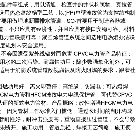
关配件等组成，用以清通、检查井的井状构筑物。克拉管
选用热态盘绕杨型工艺，以(PP)单壁波纹管为支撑结构制
首要用做埋地
，SQ-首要用于制造容器或
新疆排水管道
好的管道，不只应具有经济性，并且应具有接口安稳可靠、材料
C电力管联接可靠：聚乙烯管道系统之间选用电热熔办法联
温度规划内安全运用。
，不会因遭受紫外线辐射而危害 CPVC电力管产品特征：
饮用水的二次污染。耐腐蚀功用：除少数强氧化剂外，可
，适用于消防系统管道敌视腐蚀及防火阻燃的要求，跟着社
燃功用好，离火即暂停；高绝缘，防漏电；可热熔焊
CM电力管和HFCM波纹电力电缆保护管。可代替CPVC
认证的新式电力管材。产品概略：改性增强HFCM电力电
景；因为管材工作标准入门槛低，通过长时间的翻开构成
C管耐性好，耐冲击强度高，重物直接压过管道，不会导致
效果断开。施工功用：管道质轻，焊接工艺简略，施工便