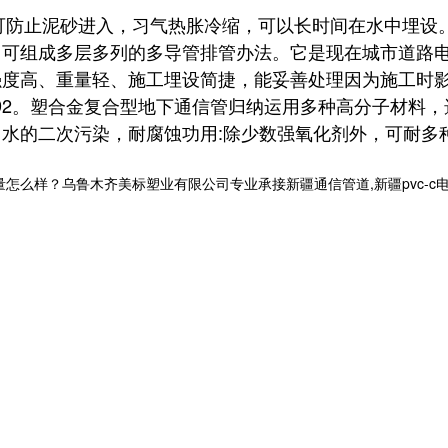
止泥砂进入，习气热胀冷缩，可以长时间在水中埋设。
，可组成多层多列的多导管排管办法。它是现在城市道路
强度高、重量轻、施工埋设简捷，能妥善处理因为施工时
F111-92。塑合金复合型地下通信管归纳运用多种高分子
水的二次污染，耐腐蚀功用:除少数强氧化剂外，可耐多种
样？乌鲁木齐美标塑业有限公司专业承接新疆通信管道,新疆pvc-c电力排管,