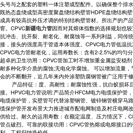
头号与之配套的塑料一体注塑成型配件。以确保整个排
既热态盘绕成型高密度聚盘绕结构壁管HDPE盘绕结构壁
成具有较高抗外压才调的特别结构壁管材。所出产的产品可
窨。CPVC
因而对其熔体指数的选择规划也较宽，
新疆电力管
抗冲击、抗开裂、耐老化、耐腐蚀等一系列利益，同传统
接，接头的强度高于管道本体强度。CPVC电力管低温抗
CPVC电力管耐老化，运用寿数长：含有2-2.5%的均
超卓的卫生功用：CPVC管加工时不增加重金属盐安稳
耐多种化学介质的腐蚀;无电化学腐蚀。 可以增加流量
会的不断翻开，近几年来内外涂塑防腐钢管被广泛用于
产品特征：度、高耐性；耐腐蚀性强，抗白蚁损坏且耐
接。HPVC电力管说明:产品简介HFCM电力电缆保护管
电缆保护管，实壁管可代替涂塑钢管、镀锌钢管横穿马路
缆保护管开发布景大力推进城市配电网制造及村庄电网
供给过。耐久的运用寿数：在额定温度、压力情况下，CP
管点破烈。可靠的联接功用：CPVC管热熔或电熔接口
利，工程归纳造价低。